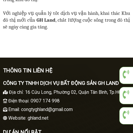
Với nghiệp vụ quản lý tốt dịch vụ vận hành, khai thác Khu
đô thị mới của
GH Land
, chất lượng cuộc sống trong đô thị
sẽ ngày càng gia tăng.
THÔNG TIN LIÊN HỆ
CÔNG TY TNHH DỊCH VỤ BẤT ĐỘNG SẢN GH LAND
Địa chỉ
:
16 Cửu Long, Phường 02, Quận Tân Bình, Tp.HCM
Điện thoại
: 0907 174 998
Email:
congtyghland@gmail.com
Website: ghland.net
DỰ ÁN NỔI BẬT