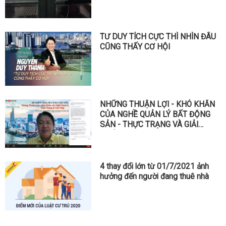
TƯ DUY TÍCH CỰC THÌ NHÌN ĐÂU
CŨNG THẤY CƠ HỘI
28/06/2022 - 15:06
NHỮNG THUẬN LỢI - KHÓ KHĂN
CỦA NGHỀ QUẢN LÝ BẤT ĐỘNG
SẢN - THỰC TRẠNG VÀ GIẢI
PHÁP
20/09/2021 - 09:09
4 thay đổi lớn từ 01/7/2021 ảnh
hưởng đến người đang thuê nhà
27/04/2021 - 09:04