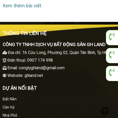
Xem thêm bài viết
THÔNG TIN LIÊN HỆ
CÔNG TY TNHH DỊCH VỤ BẤT ĐỘNG SẢN GH LAND
Địa chỉ
:
16 Cửu Long, Phường 02, Quận Tân Bình, Tp.HCM
Điện thoại
: 0907 174 998
Email:
congtyghland@gmail.com
Website: ghland.net
DỰ ÁN NỔI BẬT
Đất Nền
Căn hộ
Nhà Phố