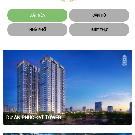
ĐẤT NỀN
CĂN HỘ
NHÀ PHỐ
BIỆT THỰ
DỰ ÁN PHÚC ĐẠT TOWER