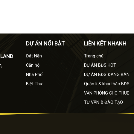
DỰ ÁN NỔI BẬT
LIÊN KẾT NHANH
 LAND
Đất Nền
Trang chủ
h,
Căn hộ
DỰ ÁN BĐS HOT
Nhà Phố
DỰ ÁN BĐS ĐANG BÁN
Biệt Thự
Quản lí & khai thác BĐS
VĂN PHÒNG CHO THUÊ
TƯ VẤN & ĐÀO TẠO