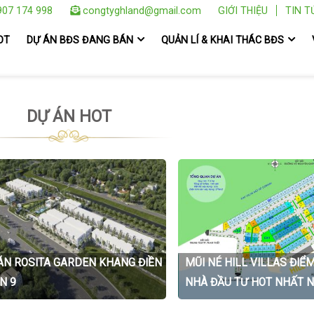
07 174 998
congtyghland@gmail.com
GIỚI THIỆU
TIN T
OT
DỰ ÁN BĐS ĐANG BÁN
QUẢN LÍ & KHAI THÁC BĐS
DỰ ÁN HOT
ÁN ROSITA GARDEN KHANG ĐIỀN
MŨI NÉ HILL VILLAS ĐIỂ
N 9
NHÀ ĐẦU TƯ HOT NHẤT 