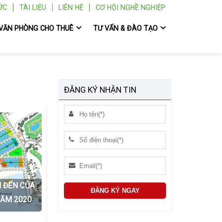
ỨC
TÀI LIỆU
LIÊN HỆ
CƠ HỘI NGHỀ NGHIỆP
VĂN PHÒNG CHO THUÊ
TƯ VẤN & ĐÀO TẠO
ĐĂNG KÝ NHẬN TIN
M ĐẾN CỦA
NĂM 2020