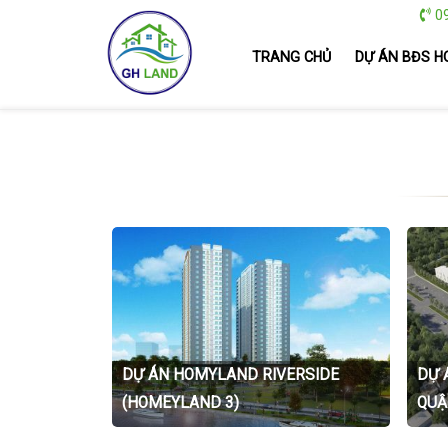
09
TRANG CHỦ
DỰ ÁN BĐS H
DỰ ÁN HOMYLAND RIVERSIDE
DỰ 
(HOMEYLAND 3)
QUẬ