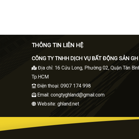
THÔNG TIN LIÊN HỆ
CÔNG TY TNHH DỊCH VỤ BẤT ĐỘNG SẢN GH
Địa chỉ
:
16 Cửu Long, Phường 02, Quận Tân Bìn
Tp.HCM
Điện thoại
: 0907 174 998
Email:
congtyghland@gmail.com
Website: ghland.net