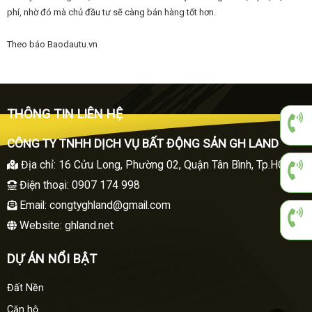
phí, nhờ đó mà chủ đầu tư sẽ càng bán hàng tốt hơn.
Theo báo
Baodautu.vn
THÔNG TIN LIÊN HỆ
CÔNG TY TNHH DỊCH VỤ BẤT ĐỘNG SẢN GH LAND
Địa chỉ
:
16 Cửu Long, Phường 02, Quận Tân Bình, Tp.HCM
Điện thoại
: 0907 174 998
Email:
congtyghland@gmail.com
Website: ghland.net
DỰ ÁN NỔI BẬT
Đất Nền
Căn hộ