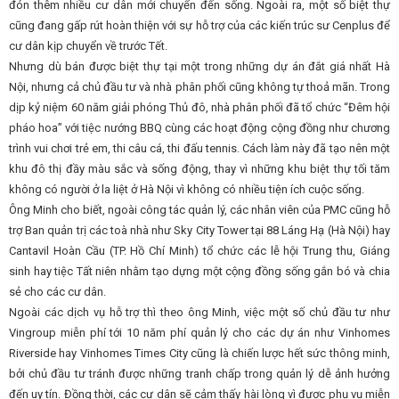
đón thêm nhiều cư dân mới chuyển đến sống. Ngoài ra, một số biệt thự
cũng đang gấp rút hoàn thiện với sự hỗ trợ của các kiến trúc sư Cenplus để
cư dân kịp chuyển về trước Tết.
Nhưng dù bán được biệt thự tại một trong những dự án đắt giá nhất Hà
Nội, nhưng cả chủ đầu tư và nhà phân phối cũng không tự thoả mãn. Trong
dịp kỷ niệm 60 năm giải phóng Thủ đô, nhà phân phối đã tổ chức “Đêm hội
pháo hoa” với tiệc nướng BBQ cùng các hoạt động cộng đồng như chương
trình vui chơi trẻ em, thi câu cá, thi đấu tennis. Cách làm này đã tạo nên một
khu đô thị đầy màu sắc và sống động, thay vì những khu biệt thự tối tăm
không có người ở la liệt ở Hà Nội vì không có nhiều tiện ích cuộc sống.
Ông Minh cho biết, ngoài công tác quản lý, các nhân viên của PMC cũng hỗ
trợ Ban quản trị các toà nhà như Sky City Tower tại 88 Láng Hạ (Hà Nội) hay
Cantavil Hoàn Cầu (TP. Hồ Chí Minh) tổ chức các lễ hội Trung thu, Giáng
sinh hay tiệc Tất niên nhằm tạo dựng một cộng đồng sống gắn bó và chia
sẻ cho các cư dân.
Ngoài các dịch vụ hỗ trợ thì theo ông Minh, việc một số chủ đầu tư như
Vingroup miễn phí tới 10 năm phí quản lý cho các dự án như Vinhomes
Riverside hay Vinhomes Times City cũng là chiến lược hết sức thông minh,
bởi chủ đầu tư tránh được những tranh chấp trong quản lý dễ ảnh hưởng
đến uy tín. Đồng thời, các cư dân sẽ cảm thấy hài lòng vì được phụ vụ miễn