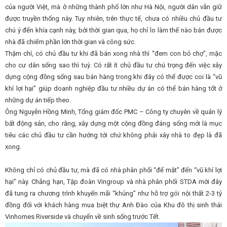
của người Việt, mà ở những thành phố lớn như Hà Nội, người dân vẫn giữ
được truyền thống này. Tuy nhiên, trên thực tế, chưa có nhiều chủ đầu tư
chú ý đến khía cạnh này, bởi thời gian qua, họ chỉ lo làm thế nào bán được
nhà đã chiếm phần lớn thời gian và công sức.
Thậm chí, có chủ đầu tư khi đã bán xong nhà thì “đem con bỏ chợ”, mặc
cho cư dân sống sao thì tuỳ. Có rất ít chủ đầu tư chú trọng đến việc xây
dựng cộng đồng sống sau bán hàng trong khi đây có thể được coi là “vũ
khí lợi hại” giúp doanh nghiệp đầu tư nhiều dự án có thể bán hàng tốt ở
những dự án tiếp theo.
Ông Nguyễn Hồng Minh, Tổng giám đốc PMC – Công ty chuyên về quản lý
bất động sản, cho rằng, xây dựng một cộng đồng đáng sống mới là mục
tiêu các chủ đầu tư cần hướng tới chứ không phải xây nhà to đẹp là đã
xong.
Không chỉ có chủ đầu tư, mà đã có nhà phân phối “để mắt” đến “vũ khí lợi
hại” này. Chẳng hạn, Tập đoàn Vingroup và nhà phân phối STDA mới đây
đã tung ra chương trình khuyến mãi “khủng” như hỗ trợ gói nội thất 2-3 tỷ
đồng đối với khách hàng mua biệt thự Anh Đào của Khu đô thị sinh thái
Vinhomes Riverside và chuyển về sinh sống trước Tết.