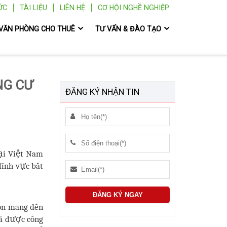
ỨC
TÀI LIỆU
LIÊN HỆ
CƠ HỘI NGHỀ NGHIỆP
VĂN PHÒNG CHO THUÊ
TƯ VẤN & ĐÀO TẠO
NG CƯ
ĐĂNG KÝ NHẬN TIN
ại Việt Nam
lĩnh vực bất
ôn mang đến
đã được công