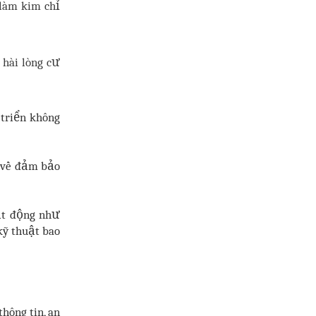
 làm kim chỉ
 hài lòng cư
 triển không
u về đảm bảo
oạt động như
kỹ thuật bao
thông tin, an