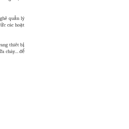
nghề quản lý
hức các hoạt
ang thiết bị
hữa cháy… để