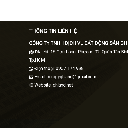
THÔNG TIN LIÊN HỆ
CÔNG TY TNHH DỊCH VỤ BẤT ĐỘNG SẢN GH
Địa chỉ
:
16 Cửu Long, Phường 02, Quận Tân Bìn
Tp.HCM
Điện thoại
: 0907 174 998
Email:
congtyghland@gmail.com
Website: ghland.net