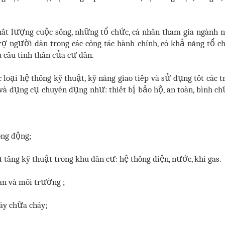
chất lượng cuộc sống, những tổ chức, cá nhân tham gia ngành 
ợ người dân trong các công tác hành chính, có khả năng tổ c
 cầu tinh thần của cư dân.
loại hệ thống kỹ thuật, kỹ năng giao tiếp và sử dụng tốt các tr
 và dụng cụ chuyên dụng như: thiết bị bảo hộ, an toàn, bình c
ông động;
ạ tầng kỹ thuật trong khu dân cư: hệ thống điện, nước, khí gas.
an và môi trường ;
háy chữa cháy;