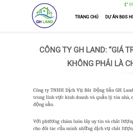
09
TRANG CHỦ
DỰ ÁN BĐS H
CÔNG TY GH LAND: “GIÁ T
KHÔNG PHẢI LÀ CH
Công ty TNHH Dịch Vụ Bất Động Sản GH Lan
trong lĩnh vực kinh doanh và quản lý tòa nhà, 
động sản.
Với phương châm luôn lấy uy tín và chất lượng
cho đối tác của mình những dịch vụ chất lượn