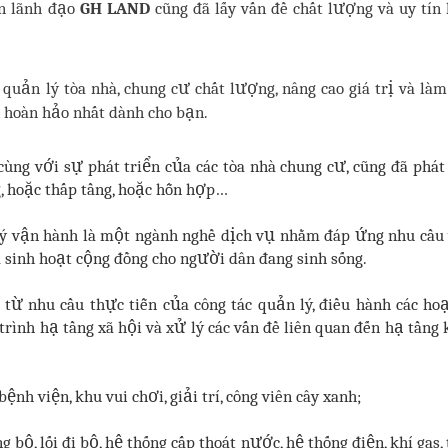
an lãnh đạo
GH LAND
cũng đã lấy vấn đề chất lượng và uy tín
quản lý tòa nhà, chung cư chất lượng, nâng cao giá trị và làm
n hoàn hảo nhất dành cho bạn.
ng với sự phát triển của các tòa nhà chung cư, cũng đã phát
g, hoặc thấp tầng, hoặc hỗn hợp…
ý vận hành là một ngành nghề dịch vụ nhằm đáp ứng nhu cầ
à sinh hoạt cộng đồng cho người dân đang sinh sống.
 từ nhu cầu thực tiễn của công tác quản lý, điều hành các h
trình hạ tầng xã hội và xử lý các vấn đề liên quan đến hạ tầng 
ệnh viện, khu vui chơi, giải trí, công viên cây xanh;
ộ, lối đi bộ, hệ thống cấp thoát nước, hệ thống điện, khí gas, 