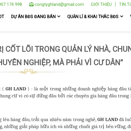
07 174 998
congtyghland@gmail.com
GIỚI THIỆU
TIN T
OT
DỰ ÁN BĐS ĐANG BÁN
QUẢN LÍ & KHAI THÁC BĐS
RỊ CỐT LÕI TRONG QUẢN LÝ NHÀ, CHU
UYÊN NGHIỆP, MÀ PHẢI VÌ CƯ DÂN”
d (
GH LAND
) - là một trong những doanh nghiệp hàng đầu t
chung cư vì có sự đứng đầu bởi các chuyên gia hàng đầu trong 
 lên hàng đầu, trải qua nhiều năm trong nghề,
GH LAND
đã lu
g, những giải pháp hữu ích và những chuỗi giá trị bền vững, 