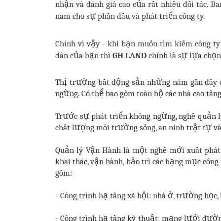
nhận và đánh giá cao của rất nhiều đối tác. B
nam cho sự phấn đấu và phát triển công ty.
Chính vì vậy - khi bạn muốn tìm kiếm công ty 
dân của bạn thì
GH LAND
chính là sự lựa chọ
Thị trường bất động sản những năm gần đây cù
ngừng. Có thể bao gồm toàn bộ các nhà cao tần
Trước sự phát triển không ngừng, nghề quản l
chất lượng môi trường sống, an ninh trật tự v
Quản lý Vận Hành là một nghề mới xuất phát
khai thác, vận hành, bảo trì các hạng mục công 
gồm:
- Công trình hạ tầng xã hội: nhà ở, trường học, b
-
Công trình hạ tầng kỹ thuật: mạng lưới đường b